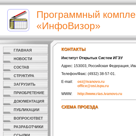
Программный компле
«ИнфоВизор»
КОНТАКТЫ
КОНТАКТЫ
ГЛАВНАЯ
Институт Открытых Систем ИГЭУ
НОВОСТИ
Адрес: 153003, Российская Федерация, Иван
СОСТАВ
Телефон/Факс: (4932) 38-57-01.
СТРУКТУРА
E-mail:
osi@ivanovo.ru
ЗАГРУЗИТЬ
office@osi.ispu.ru
ПРИОБРЕТЕНИЕ
WWW:
http://www.rias.ivanovo.ru
ДОКУМЕНТАЦИЯ
СХЕМА ПРОЕЗДА
СХЕМА ПРОЕЗДА
ПУБЛИКАЦИИ
ВОПРОС/ОТВЕТ
РАЗРАБОТЧИКИ
ССЫЛКИ