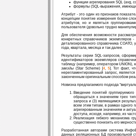
функции агрегирования SQL (avg, c
формулы (SQL-выражения, имеющие
Атрибут - это один из признаков показа
концепции понятие измерения более слож
атрибутов, но и являться группировкам
пользователя (довольно трудно манипули
Для обеспечения возможности рассматри
конкретных справочников экземпляров 
детализированного справочника СОАТО, у
года, квартала, месяца и так далее.
Результаты серии SQL-запросов, сформи
идентификаторов экземпляров справочн
таблицу (например, оператором UNION), 
звезды
(Star Scheme) [
4
,
5
]. Тот факт, 
нерегламентированный запрос, является
законченным оригинальным способом реал
Новизна предлагаемого подхода "виртуал
Введение понятий группируемого
обращаться к значениям трех тип
запроса и (3) являющимся резуль
всем этим типам, в рамках одного
агрегированным значениям и актуа
доступа, исходя, например, из ча
Реализация гибкого механизма гр
существенно понизить его мерност
Разработанная авторами система ИнфоВ
данных реляционных БД произвольной стру