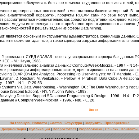
 одновременно обслуживать большое количество удаленных пользователей, к
чение агрегированных показателей в многомерном базисе измерений. В та
венно аналитической обработки, продукты ROLAP сами по себе могут вып
 рассматриваться исключительно как средство подготовки исходного мате
нешние модули интеллектуального и проблемно-ориентированного анализа. 
закономерностей и решать задачи из сферы Data Mining.
дукт является основным инструментом администратора хранилища данных. С
аналитические метаданные, а также сценарии загрузки информации из внешн
 Ф. Гершельман. СУБД ADABAS - основа универсального сервера баз данных // СУ
НЕС. - М.: Наука, 1988.
ля интеллектуального анализа данных // ComputerWeek-Москва. - 1997. - N 14-15
ия и реализации информационных систем, ориентированных на анализ данных //
Providing OLAP (On-Line Analytical Processing) to User-Analysts: An IT Mandate. - E
. Layman, D. Reichart, M. Venkatrao, F. Pellow, H. Pirahesh. Data Cube: A Relation
- 1997. - N 1. - P. 29-53.
se Systems Via Data Warehousing. - Washington, DC: The Data Warehousing Institu
use (Second Edition). - NY, NY: John Wiley. - 1993.
urveying Decision Support // Database Programming & Design. - 1996. - N 4. - P. 
данные // ComputerWeek-Москва. - 1996. - №8. - С. 28.
Вверх
На главную
|
Новости
|
Состав
|
Структура
|
Загрузить
|
Приобретение
Документация
|
Публикации
|
Вопрос/ответ
|
Разработчики
|
Ссылки
|
Контакты