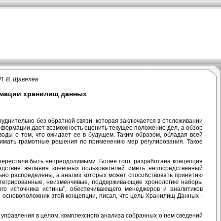
 Л. В. Щавелёв
рмации хранилищ данных
руднительно без обратной связи, которая заключается в отслеживании
информации дает возможность оценить текущее положение дел, а обзор
оды о том, что ожидает ее в будущем. Таким образом, обладая всей
нимать грамотные решения по применению мер регулирования. Такое
перестали быть непреодолимыми. Более того, разработана концепция
едствие желания конечных пользователей иметь непосредственный
ьно распределены, а анализ которых может способствовать принятию
интегрированные, неизменчивые, поддерживающие хронологию наборы
ого источника истины", обеспечивающего менеджеров и аналитиков
ой основоположник этой концепции, писал, что цель Хранилищ Данных -
 управления в целом, комплексного анализа собранных о нем сведений