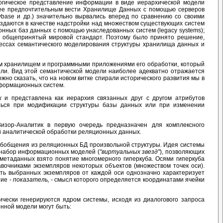
логическое представление информации в виде иерархической модели
олее предпочтительным вести Хранилище Данных с помощью серверов
ybase и др.) значительно вырвались вперед по сравнению со своими
оздаются в качестве надстройки над множеством существующих систем
нных баз данных с помощью унаследованных систем (legacy systems);
 общепринятый мировой стандарт. Поэтому было принято решение,
цессах семантического моделирования структуры хранилища данных и
 хранилищем и программными приложениями его обработки, который
ли. Вид этой семантической модели наиболее адекватно отражается
но сказать, что на новом витке спирали исторического развития мы в
нформационных систем.
х
и представлена как иерархия связанных друг с другом атрибутов
ться при модификации структуры базы данных или при изменении
зор-Аналитик в первую очередь предназначен для комплексного
й аналитической обработки реляционных данных.
бобщения из реляционных БД произвольной структуры. Идея системы
 набор информационных моделей (
"виртуальных звезд"
), позволяющих
метаданных взято понятие многомерного гиперкуба. Осями гиперкуба
авочниками экземпляров некоторых объектов (множеством точек оси).
сть выбранных экземпляров от каждой оси однозначно характеризует
ние -
показатель,
- смысл которого определяется координатами ячейки
чески генерируются ядром системы, исходя из диалогового запроса
нной модели могут быть: