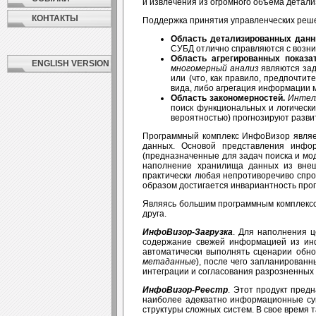
и извлечения из огромного объема детал
КОНТАКТЫ
Поддержка принятия управленческих реше
Область детализированных дан
СУБД отлично справляются с возн
Область агрегированных показа
ENGLISH VERSION
многомерный анализ
являются зад
или (что, как правило, предпочти
вида, либо агрегация информации 
Область закономерностей.
Интел
поиск функциональных и логическ
вероятностью) прогнозируют разви
Программный комплекс ИнфоВизор являе
данных. Основой представления инфо
(предназначенные для задач поиска и м
наполнение хранилища данных из внеш
практически любая непротиворечиво спро
образом достигается инвариантность про
Являясь большим программным комплексом
друга.
ИнфоВизор-Загрузка
. Для наполнения ц
содержание свежей информацией из инф
автоматически выполнять сценарии обн
метаданные
), после чего запланирован
интеграции и согласования разрозненных
ИнфоВизор-Реестр
. Этот продукт пред
наиболее адекватно информационные су
структуры сложных систем. В свое время