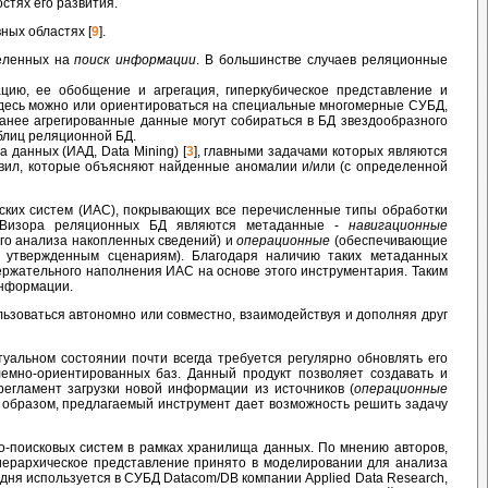
стях его развития.
ных областях [
9
].
целенных на
поиск информации
. В большинстве случаев реляционные
ию, ее обобщение и агрегация, гиперкубическое представление и
Здесь можно или ориентироваться на специальные многомерные СУБД,
аранее агрегированные данные могут собираться в БД звездообразного
блиц реляционной БД.
данных (ИАД, Data Mining) [
3
], главными задачами которых являются
вил, которые объясняют найденные аномалии и/или (с определенной
ких систем (ИАС), покрывающих все перечисленные типы обработки
фоВизора реляционных БД являются метаданные -
навигационные
го анализа накопленных сведений) и
операционные
(обеспечивающие
 утвержденным сценариям). Благодаря наличию таких метаданных
ержательного наполнения ИАС на основе этого инструментария. Таким
информации.
ьзоваться автономно или совместно, взаимодействуя и дополняя друг
уальном состоянии почти всегда требуется регулярно обновлять его
мно-ориентированных баз. Данный продукт позволяет создавать и
гламент загрузки новой информации из источников (
операционные
 образом, предлагаемый инструмент дает возможность решить задачу
о-поисковых систем в рамках хранилища данных. По мнению авторов,
ерархическое представление принято в моделировании для анализа
годня используется в СУБД Datacom/DB компании Applied Data Research,