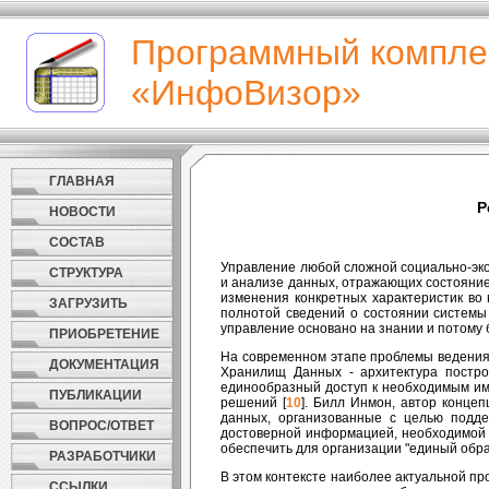
Программный компле
«ИнфоВизор»
ГЛАВНАЯ
Р
НОВОСТИ
СОСТАВ
Управление любой сложной социально-экон
СТРУКТУРА
и анализе данных, отражающих состояние
изменения конкретных характеристик во 
ЗАГРУЗИТЬ
полнотой сведений о состоянии системы
управление основано на знании и потому
ПРИОБРЕТЕНИЕ
На современном этапе проблемы ведения
ДОКУМЕНТАЦИЯ
Хранилищ Данных - архитектура постро
единообразный доступ к необходимым им
ПУБЛИКАЦИИ
решений [
10
]. Билл Инмон, автор конце
данных, организованные с целью подде
ВОПРОС/ОТВЕТ
достоверной информацией, необходимой 
обеспечить для организации "единый обр
РАЗРАБОТЧИКИ
В этом контексте наиболее актуальной пр
ССЫЛКИ