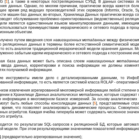
G [
1
], а также в некоторых постреляционных СУБД. В данных системах 
ения данных. Однако, по многим причинам, практически всегда кажется б
ее время ряд ведущих производителей этих серверов (Informix, Oracle, S
сти машин баз данных; во-вторых, Хранилища Данных практически всегда с
оизводят обслуживание проблемно-ориентированных (ведомственных) реляцио
дели является единственным языком манипулирования данными, имеющим
оспользоваться преимуществами иерархического и сетевого подхода в про
ионным объектам.
лучено путем введения слоя
навигационных метаданных
между физическим
 реляционных данных в термины более естественной семантической моде
то есть аналогом традиционной иерархической модели хранения данных. Мож
луженно забытым идеям иерархического и сетевого подхода к построению и
нная база данных может быть описана слоем
навигационных метаданны
 ввода данных, корректировки и поиска информации не должны изменя
стях получаемой информации.
ие инструменты имели дело с детализированными данными, то ИнфоВи
ованной информации, то есть является системой класса ROLAP - оперативно
низм извлечения агрегированной многомерной информации любой степени о
едении в Хранилище Данных
аналитических метаданных
, которые содержат
ю информацию в многомерном базисе измерений. За основу аналитических 
огут быть любые способы консолидации данных [
5
], представляемые спр
я время, что позволяет анализировать динамические процессы. Совокупно
нных атрибутов. Каждая ячейка гиперкуба может содержать численное значе
ого атрибута.
одится по результатам SQL-запросов к реляционной БД, которые автомати
ой модели. При этом результирующими значениями показателей информацио
Д (предварительно агрегированные значения);