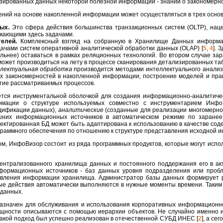
изированных данных некоторой полезной информации - знаний о закономерно
ний на основе накопленной информации может осуществляться в трех основ
ных.
Это сфера действия большинства транзакционных систем (OLTP), на
икающими здесь задачами.
телей.
Комплексный взгляд на собранную в Хранилище Данных информац
ачами систем оперативной аналитической обработки данных (OLAP) [
5
,
4
]. 
тельнее) оставаться в рамках реляционных технологий. Во втором случае з
может производиться на лету в процессе сканирования детализированных та
лектуальная обработка
производится методами интеллектуального анализа 
их закономерностей в накопленной информации, построение моделей и пра
тие рассматриваемых процессов.
тся инструментальной оболочкой для создания информационно-аналитичес
рмации о структуре используемых совместно с инструментарием Ин
одификации данных),
аналитические
(созданные для реализации многомерно
них информационных источников в автоматическом режиме по заранее
ектированная БД может быть адаптирована к использованию в качестве сод
граммного обеспечения по отношению к структуре представления исходной 
, ИнфоВизор состоит из ряда программных продуктов, которые могут испол
ентрализованного хранилища данных и постоянного поддержания его в акт
ормационных источников - баз данных уровня подразделения или пробле
овления информации хранилища. Администратор базы данных формирует ре
ные действия автоматически выполняются в нужные моменты времени. Таким
 данных.
назначен для обслуживания и использования корпоративных информационн
щности описываются с помощью иерархии объектов. Не случайно именно и
 такой подход был успешно реализован в отечественной СУБД ИНЕС [
2
], а се