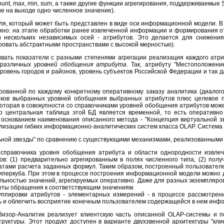
ount, max, min, sum, а также другие функции агрегирования, поддерживаемые 
 на выходе одно численное значение).
теля, который может быть представлен в виде оси информационной модели. 
но: на этапе обработки ранее извлеченной информации и формирования от
и нескольких независимых осей - атрибутов. Это делается для снижени
ровать абстрактными пространствами с высокой мерностью).
вать показатели с разными степенями агрегации реализация каждого атри
- различных
уровней обобщения атрибута
. Так, атрибуту "Местоположени
ровень городов и районов, уровень субъектов Российской Федерации и так 
рованной по каждому конкретному оперативному заказу аналитика (диалог
иков выбранных уровней обобщения выбранных атрибутов плюс целевое по
которая в совокупности со справочниками уровней обобщения атрибутов мо
что центральная таблица этой БД является временной, то есть оперативн
 основанием наименования описанного метода - "Концепция виртуальной з
изации гибких информационно-аналитических систем класса OLAP. Система
ьной звезды" по сравнению с существующими механизмами, реализованными 
 справочника уровня обобщения атрибута и области однородности извле
ов: (1) предварительно агрегированным в полях численного типа, (2) пол
татами расчета заданных формул. Таким образом, построенный пользовател
 гиперкуба. При этом в процессе построения информационной модели можно 
льностью значений, агрегируемых оперативно. Даже для разных экземпляро
стоты обращения к соответствующим значениям.
уппировки атрибутов - элементарных измерений - в процессе рассмотре
ь и облегчить восприятие конечным пользователем содержащейся в нем инф
изор-Аналитик реализует клиентскую часть описанной OLAP-системы и п
ктуры. Этот продукт доступен в варианте двухзвенной архитектуры "клиент-