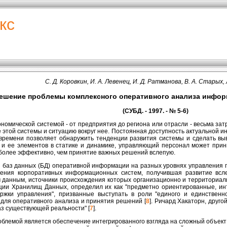
кс
С. Д. Коровкин, И. А. Левенец, И. Д. Ратманова, В. А. Старых,
ешение проблемы комплексного оперативного анализа инфо
(СУБД. - 1997. - № 5-6)
омической системой - от предприятия до региона или отрасли - весьма зат
 этой системы и ситуацию вокруг нее. Постоянная доступность актуальной 
времени позволяет обнаружить тенденции развития системы и сделать выв
 и ее элементов в статике и динамике, управляющий персонал может при
 более эффективно, чем принятие важных решений вслепую.
 баз данных (БД) оперативной информации на разных уровнях управления 
ения корпоративных информационных систем, получившая развитие всл
 данным, источники происхождения которых организационно и территориал
пции Хранилищ Данных, определил их как "предметно ориентированные, 
ржки управления", призванные выступать в роли "единого и единственн
для оперативного анализа и принятия решений [
8
]. Ричард Хакаторн, друг
аз существующей реальности" [
7
].
облемой является обеспечение интегрированного взгляда на сложный объект