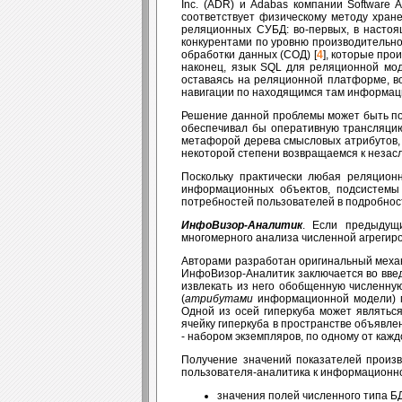
Inc. (ADR) и Adabas компании Software A
соответствует физическому методу хран
реляционных СУБД: во-первых, в настоящ
конкурентами по уровню производительно
обработки данных (СОД) [
4
], которые пр
наконец, язык SQL для реляционной мо
оставаясь на реляционной платформе, в
навигации по находящимся там информац
Решение данной проблемы может быть по
обеспечивал бы оперативную трансляцию
метафорой дерева смысловых атрибутов, 
некоторой степени возвращаемся к незас
Поскольку практически любая реляцио
информационных объектов, подсистемы
потребностей пользователей в подробно
ИнфоВизор-Аналитик
. Если предыдущ
многомерного анализа численной агрегир
Авторами разработан оригинальный меха
ИнфоВизор-Аналитик заключается во вв
извлекать из него обобщенную численну
(
атрибутами
информационной модели) м
Одной из осей гиперкуба может являтьс
ячейку гиперкуба в пространстве объявле
- набором экземпляров, по одному от кажд
Получение значений показателей произв
пользователя-аналитика к информационн
значения полей численного типа Б