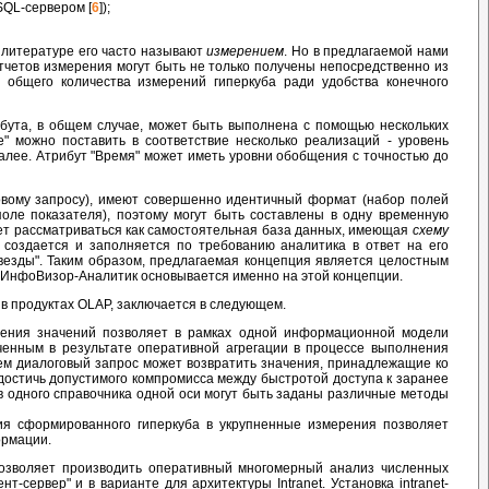
SQL-сервером [
6
]);
В литературе его часто называют
измерением
. Но в предлагаемой нами
четов измерения могут быть не только получены непосредственно из
я общего количества измерений гиперкуба ради удобства конечного
бута, в общем случае, может быть выполнена с помощью нескольких
е" можно поставить в соответствие несколько реализаций - уровень
далее. Атрибут "Время" может иметь уровни обобщения с точностью до
овому запросу), имеют совершенно идентичный формат (набор полей
ле показателя), поэтому могут быть составлены в одну временную
жет рассматриваться как самостоятельная база данных, имеющая
схему
о создается и заполняется по требованию аналитика в ответ на его
везды". Таким образом, предлагаемая концепция является целостным
 ИнфоВизор-Аналитик основывается именно на этой концепции.
в продуктах OLAP, заключается в следующем.
чения значений позволяет в рамках одной информационной модели
ученным в результате оперативной агрегации в процессе выполнения
ем диалоговый запрос может возвратить значения, принадлежащие ко
достичь допустимого компромисса между быстротой доступа к заранее
в одного справочника одной оси могут быть заданы различные методы
ния сформированного гиперкуба в укрупненные измерения позволяет
ормации.
озволяет производить оперативный многомерный анализ численных
сервер" и в варианте для архитектуры Intranet. Установка intranet-