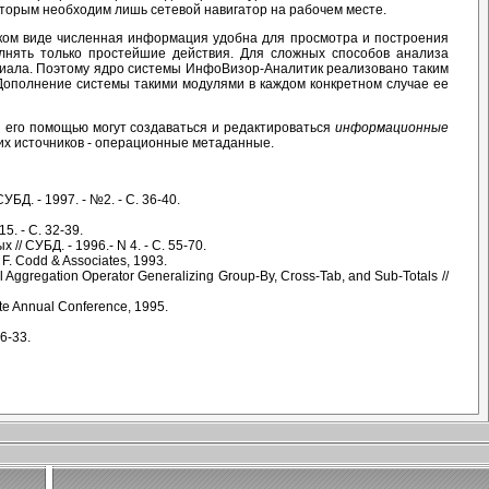
оторым необходим лишь сетевой навигатор на рабочем месте.
ком виде численная информация удобна для просмотра и построения
олнять только простейшие действия. Для сложных способов анализа
риала. Поэтому ядро системы ИнфоВизор-Аналитик реализовано таким
Дополнение системы такими модулями в каждом конкретном случае ее
 его помощью могут создаваться и редактироваться
информационные
их источников - операционные метаданные.
БД. - 1997. - №2. - С. 36-40.
. - С. 32-39.
 СУБД. - 1996.- N 4. - С. 55-70.
. F. Codd & Associates, 1993.
al Aggregation Operator Generalizing Group-By, Cross-Tab, and Sub-Totals //
te Annual Conference, 1995.
26-33.