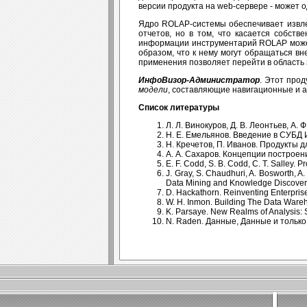
версии продукта на web-сервере - может
Ядро ROLAP-системы обеспечивает извле
отчетов, но в том, что касается собст
информации инструментарий ROLAP может
образом, что к нему могут обращаться в
применения позволяет перейти в область 
ИнфоВизор-Администратор
. Этот про
модели
, составляющие навигационные и 
Список литературы
Л. Л. Винокуров, Д. В. Леонтьев, А.
Н. Е. Емельянов. Введение в СУБД И
Н. Кречетов, П. Иванов. Продукты д
А. А. Сахаров. Концепции построен
E. F. Codd, S. B. Codd, C. T. Salley. 
J. Gray, S. Chaudhuri, A. Bosworth, A
Data Mining and Knowledge Discovery. 
D. Hackathorn. Reinventing Enterpri
W. H. Inmon. Building The Data Wareho
K. Parsaye. New Realms of Analysis: S
N. Raden. Данные, Данные и только 