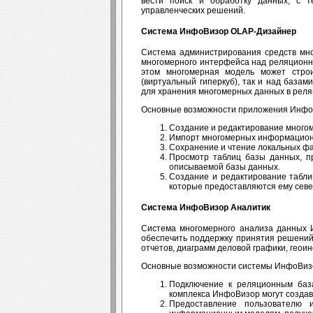
вести поиск и обработку данных, с 
управленческих решений.
Система ИнфоВизор OLAP-Дизайнер
Система администрирования средств мн
многомерного интерфейса над реляционно
этом многомерная модель может стро
(виртуальный гиперкуб), так и над базам
для хранения многомерных данных в реля
Основные возможности приложения Инфо
Создание и редактирование много
Импорт многомерных информационн
Сохранение и чтение локальных ф
Просмотр таблиц базы данных, п
описываемой базы данных.
Создание и редактирование табли
которые предоставляются ему сев
Система ИнфоВизор Аналитик
Система многомерного анализа данных 
обеспечить поддержку принятия решений
отчетов, диаграмм деловой графики, геои
Основные возможности системы ИнфоВизо
Подключение к реляционным баз
комплекса ИнфоВизор могут созда
Предоставление пользователю 