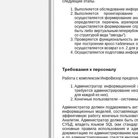
следующие этапы.
Выполняется обследование информ
Выполняется проектирование 
осуществляется формирование ана
определяется перечень агрегиро
осуществляется формирование спра
быть либо виртуальным гиперкубом
со структурой вида "звезды").
Проверяется функциональность ан
при построении кросс-табличных о
осуществляется возврат к п. 2 для
Осуществляется подготовка информ
Требования к персоналу
Работа с комплексом ИнфоВизор предпола
Администратор информационной си
требуется администрирование нес
для каждой из них).
Конечные пользователи - системны
Администратор должен поддерживать акту
информационных моделей, составляющих
эффективную работу конечных пользова
Аналитик. Администратор должен быть с
СУБД, владеть языком SQL (как стандар
основные правила использования и адм
документацию по администрированию хран
и по администрированию средств многом