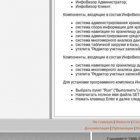
ИнфоВизор Администратор;
ИнфоВизор Клиент.
Компоненты, входящие в состав ИнфоВиз
система администрирования хран
система сбора информации для хр
система навигации по хранилищу 
система администрирования средс
система многомерного анализа да
система табличной загрузки в баз
утилита "Редактор учетных записей
Компоненты, входящие в состав ИнфоВизо
система навигации по хранилищу 
система многомерного анализа да
утилита "Редактор учетных записей
Для установки программного комплекса 
Выбрать пункт "Run" ("Выполнить")
Напечатать полное имя файла SET
Нажать клавишу Enter и далее след
На главную
|
Новости
|
Сос
Документация
|
Публикации
|
В
Copyright © 1998-