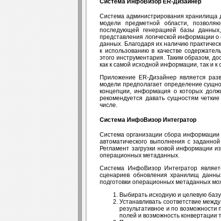
Система ИнфоВизор ER-Дизайнер
Система администрирования хранилища д
модели предметной области, позволяю
последующей генерацией базы данных
представления логической информации о
данных. Благодаря их наличию практичес
к использованию в качестве содержател
этого инструментария. Таким образом, д
как к самой исходной информации, так и к
Приложение ER-Дизайнер является разв
модели предполагает определение сущно
концепции, информация о которых долж
рекомендуется давать сущностям четки
числе.
Система ИнфоВизор Интегратор
Система организации сбора информации 
автоматического выполнения с заданной
Регламент загрузки новой информации из
операционных метаданных.
Система ИнфоВизор Интегратор являет
сценариев обновления хранилищ данны
подготовки операционных метаданных мо
Выбирать исходную и целевую базу 
Устанавливать соответствие между
результативное и по возможности п
полей и возможность конвертации т