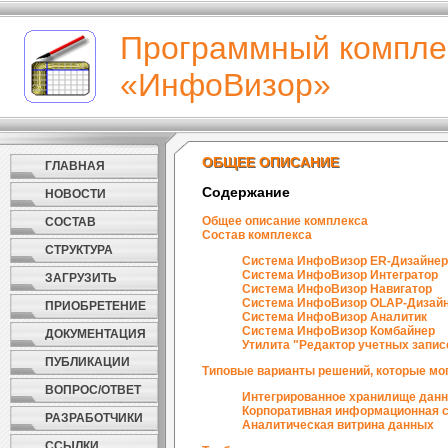
Программный компле
«ИнфоВизор»
ОБЩЕЕ ОПИСАНИЕ
ОБЩЕЕ ОПИСАНИЕ
ГЛАВНАЯ
Содержание
НОВОСТИ
Общее описание комплекса
СОСТАВ
Состав комплекса
СТРУКТУРА
Система ИнфоВизор ER-Дизайне
Система ИнфоВизор Интегратор
ЗАГРУЗИТЬ
Система ИнфоВизор Навигатор
Система ИнфоВизор OLAP-Дизай
ПРИОБРЕТЕНИЕ
Система ИнфоВизор Аналитик
Система ИнфоВизор Комбайнер
ДОКУМЕНТАЦИЯ
Утилита "Редактор учетных запис
ПУБЛИКАЦИИ
Типовые варианты решений, которые мо
ВОПРОС/ОТВЕТ
Интегрированное хранилище дан
Корпоративная информационная 
РАЗРАБОТЧИКИ
Аналитическая витрина данных
ССЫЛКИ