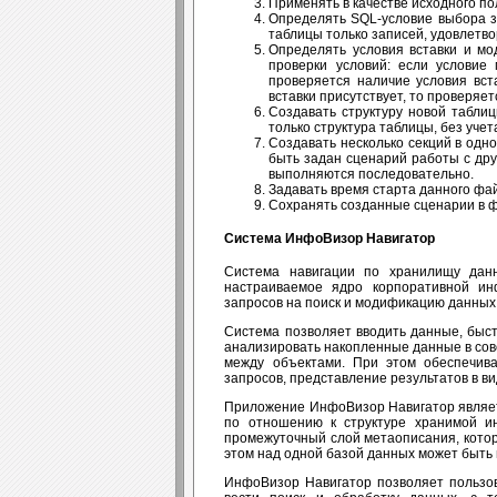
Применять в качестве исходного по
Определять SQL-условие выбора за
таблицы только записей, удовлетв
Определять условия вставки и мо
проверки условий: если условие
проверяется наличие условия вста
вставки присутствует, то проверяе
Создавать структуру новой табли
только структура таблицы, без уче
Создавать несколько секций в одно
быть задан сценарий работы с дру
выполняются последовательно.
Задавать время старта данного фай
Сохранять созданные сценарии в 
Система ИнфоВизор Навигатор
Система навигации по хранилищу дан
настраиваемое ядро корпоративной ин
запросов на поиск и модификацию данных
Система позволяет вводить данные, быс
анализировать накопленные данные в сово
между объектами. При этом обеспечива
запросов, представление результатов в в
Приложение ИнфоВизор Навигатор являетс
по отношению к структуре хранимой и
промежуточный слой метаописания, кото
этом над одной базой данных может быть 
ИнфоВизор Навигатор позволяет пользов