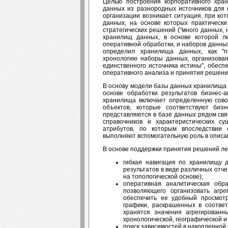
Целью построения корпоративного хран
данных из разнородных источников для 
организации возникает ситуация, при ко
данных, на основе которых практическ
стратегических решений ("много данных,
хранилищ данных, в основе которой л
оперативной обработки, и наборов данны
определил хранилища данных, как "п
хронологию наборы данных, организован
единственного источника истины", обес
оперативного анализа и принятия решени
В основу модели базы данных хранилища 
основе обработки результатов бизнес-
хранилища включает определенную сов
объектов, которые соответствуют биз
представляются в базе данных рядом св
справочников и характеристических с
атрибутов, по которым впоследствии 
выполняют вспомогательную роль в описа
В основе поддержки принятия решений ле
гибкая навигация по хранилищу 
результатов в виде различных отч
на топологической основе);
оперативная аналитическая обр
позволяющего организовать агр
обеспечить ее удобный просмотр
графики, раскрашенных в соответ
хранятся значения агрегированн
хронологической, географической 
поиск зависимостей в накопленной