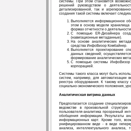
системы. При этом становится возможн
решений руководством о деятельнос
детализированной, так и агрегирован
создания такой системы включает следую
Выполняется информационное обс
этом в основу модели хранилища 
формах отчетности о деятельности
С помощью ER-Дизайнера созд
(навигационные метаданные).
На основе аналитических метад
средства ИнфоВизор Комбайнер.
Выполняется проектирование сп
данных сведений; осуществляетс
формирование аналитических мета
С помощью системы ИнфоВизор А
корпорацией.
Системы такого класса могут быть испо
систем, например, для автоматизации в
реестра оборудования. К такому классу
социально-экономического положения, уро
Аналитическая витрина данных
Предполагается создание специализиров
ведомстве в произвольной структуре
пользователя-аналитика прозрачный инт
обобщения информации. Результаты ана
информационных карт. Кроме того, воз
унифицированном виде - в виде гиперк
анализа, интеллектуального анализа, 