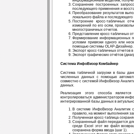
информационным моделям, получен
Сохранение построенных запросо
последующего применения и восста
Преобразование результатов выпол
локального файла и последующего 
Построение кросс-табличных от
измерений по его осям, произволь
многостраничных отчетов.
Представление кросс-табличных от
Формирование информационных гео
условии привязки одного или нес
помощью системы OLAP-Дизайнер.
Экспорт кросс-табличных отчетов в ф
Экспорт графических отчётов (диагр
Система ИнфоВизор Комбайнер
Система табличной загрузки в базы дан
численных данных с помощью автомати
совместно с системой ИнфоВизор Аналити
данных.
Реализация этого способа является
контролироваться администратором инфо
интегрированной базы данных в актуальн
В системе ИнфоВизор Аналитик с
правило, на момент выполнения зап
Полученная кросс-таблица сохраняе
Сохраненный файл передается для
среде Excel этот же файл возвр
сохранена форма ввода (шаг 1).