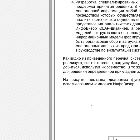
Разработка специализированных
поддержки принятия решений. В 
многомерной информации любой с
посредством которых осуществля
аналитических систем осуществляе
представления аналитических дан
ИнфоВизор OLAP-Дизайнер, а ре
моделей - в руководстве по эксп
информационные модели формируют
быть организован сбор и загрузка
многомерных данных из предварит
в руководстве по эксплуатации си
Как видно из приведенного перечня, сис
реализуют, соответственно, загрузку ба
добиться, используя их совместно. В то 
для решения определенной прикладной з
На рисунке показана диаграмма функ
использованием комплекса ИнфоВизор: