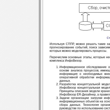
Ст
Используя СППР, можно решать такие зад
прогнозирование событий, поиск зависим
которых можно моделировать процессы.
Перечислим основные этапы, которые не
комплекса ИнфоВизор.
Информационное обследование о
основе анализа процессов, имеющ
информация о необходимых внеш
оперативной обработки информац
данных.
Разработка концептуальной моде
ИнфоВизор концептуальная модел
Принципы описания модели хранил
ИнфоВизор ER-Дизайнер, а правила
Задачи организации загрузки ин
информационных объектов на осн
сбора данных. Технология орга
руководстве по использованию си